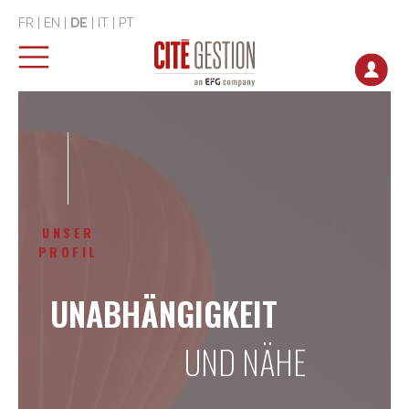
FR
|
EN
|
DE
|
IT
|
PT
UNSER
PROFIL
UNABHÄNGIGKEIT
UND NÄHE