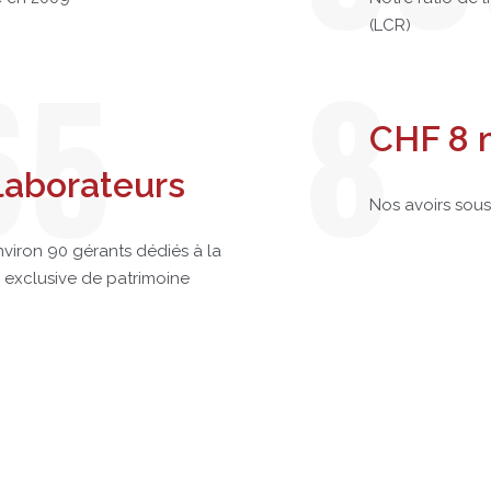
(LCR)
65
8
CHF 8 m
laborateurs
Nos avoirs sous
viron 90 gérants dédiés à la
 exclusive de patrimoine