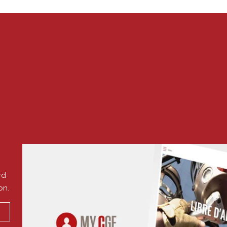
rd
on.