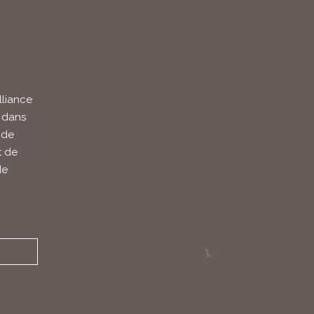
lliance
t dans
 de
t de
de