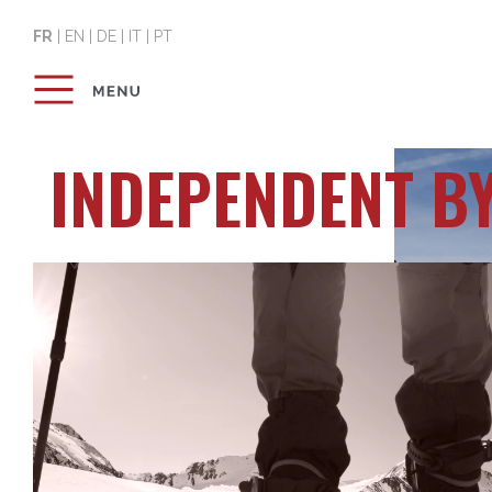
FR
|
EN
|
DE
|
IT
|
PT
INDEPENDENT B