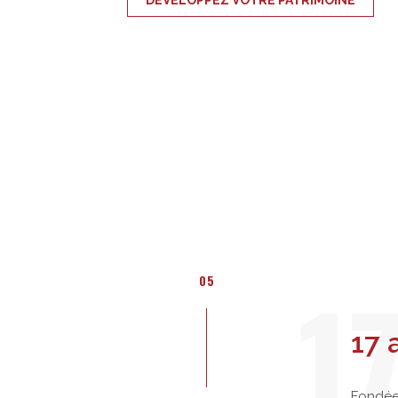
1
05
17 
Fondée