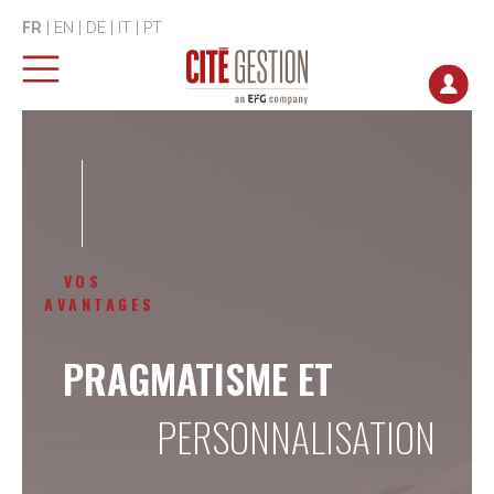
FR
|
EN
|
DE
|
IT
|
PT
VOS
AVANTAGES
PRAGMATISME ET
PERSONNALISATION