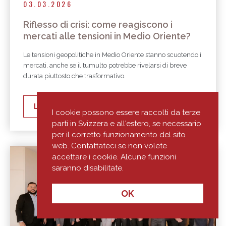
03.03.2026
Riflesso di crisi: come reagiscono i
mercati alle tensioni in Medio Oriente?
Le tensioni geopolitiche in Medio Oriente stanno scuotendo i
mercati, anche se il tumulto potrebbe rivelarsi di breve
durata piuttosto che trasformativo.
LEGGERE TUTTO
I cookie possono essere raccolti da terze
parti in Svizzera e all'estero, se necessario
per il corretto funzionamento del sito
web. Contattateci se non volete
accettare i cookie. Alcune funzioni
saranno disabilitate.
OK