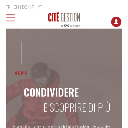
FR
|
EN
|
DE
|
IT
|
PT
NEWS
CONDIVIDERE
E SCOPRIRE DI PIÙ
Scoprite tutte le notizie di Cité Gestion. Scoprite