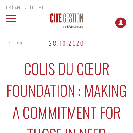
FR
|
EN
|
DE
|
IT
|
PT
28.10.2020
BACK
COLIS DU CŒUR
FOUNDATION : MAKING
A COMMITMENT FOR